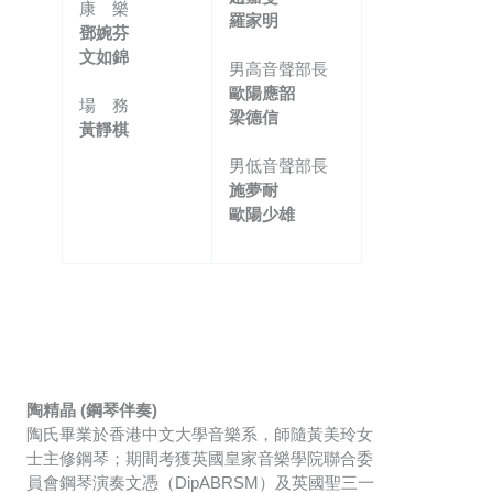
康 樂
羅家明
鄧婉芬
文如錦
男高音聲部長
歐陽應韶
場 務
梁德信
黃靜棋
男低音聲部長
施夢耐
歐陽少雄
陶精晶 (鋼琴伴奏)
陶氏畢業於香港中文大學音樂系，師隨黃美玲女
士主修鋼琴；期間考獲英國皇家音樂學院聯合委
員會鋼琴演奏文憑（DipABRSM）及英國聖三一