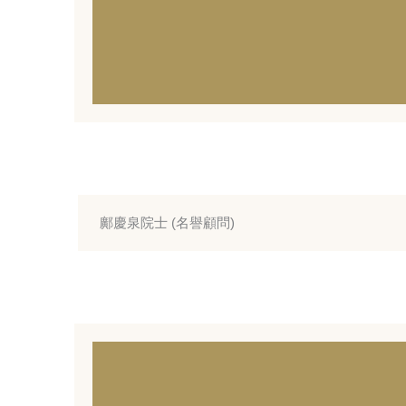
鄺慶泉院士 (名譽顧問)