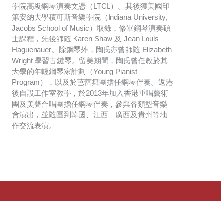
學院高級鋼琴演奏文憑（LTCL）。其後獲美國印
第安納大學積可斯音樂學院（Indiana University,
Jacobs School of Music）取錄，修畢鋼琴演奏碩
士課程，先後師隨 Karen Shaw 及 Jean Louis
Haguenauer。除鋼琴外，陶氏亦曾師隨 Elizabeth
Wright 學習古鍵琴。留美期間，陶氏曾任教於其
大學的年輕鋼琴家計劃（Young Pianist
Program），以及於芭蕾舞團擔任鋼琴伴奏。返港
後自設工作室教學，於2013年加入香港重唱藝術
團及美聲合唱團擔任鋼琴伴奏，參與各類型音樂
會演出，並隨團到韓國、江西、廣西及貴州等地
作交流表演。