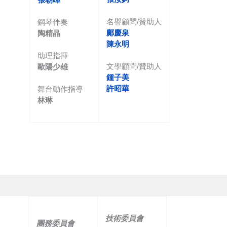
名譽顧問/贊助人
鋼琴伴奏
鄺慶泉
陶精晶
陳永明
助理指揮
文學顧問/贊助人
歐陽少雄
鍾子美
許昭華
舞台動作指導
林琳
技術
委員會
團務委員會