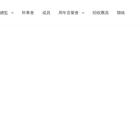
術總監
幹事會
成員
周年音樂會
招收團員
聯絡