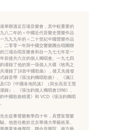
港舉辦過近百場音樂會，其中較重要的
九八二年的＜中國近代音樂史聲樂作品
一九九九年的＜二十世紀中國聲樂作品
、二零零一年與中國交響樂團合唱團聯
的三場合唱音樂會和自一九七七年至一
年前後共六次的個人獨唱會。一九七四
鈞灌錄了他的第一張個人大碟《牧馬之
共灌錄了16首中國歌曲），後又先後發
式錄音帶《張汝鈞獨唱歌曲》、《滿江
及CD《中國各地民謠》（與女高音王慧
灌錄）、《張汝鈞個人獨唱會1996》、
鈞中國歌曲精選》和 VCD《張汝鈞獨唱
。
先生從事聲樂教學四十年，具豐富聲樂
驗。他曾任教於北京華僑大學藝術系、
學專業進修學院、聯合音樂院、南方藝