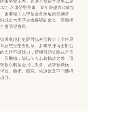
院董事會主席、香港基督徒音樂事工協
CM）永遠榮譽董事、青年夢想實踐家協
、香港理工大學基金會永遠榮譽副會
港城市大學基金會榮譽副會長、壹藝術
金會榮譽會長。
曾獲奧地利史懷哲協會頒授大十字銀星
章及慈善榮譽勳章。多年來陳博士對公
的支持不遺餘力，積極幫助貧困或有需
士及機構，除以個人名義捐款之外，還
督教永明基金捐助教會、基督教機構、
學校、藝術、體育、佈道會及不同機構
項目。