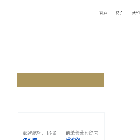
首頁
簡介
藝
前榮譽藝術顧問
藝術總監、指揮
張汝鈞
張朝暉