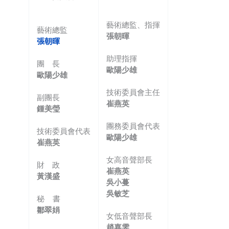
藝術總監、指揮
藝術總監
張朝暉
張朝暉
助理指揮
團 長
歐陽少雄
歐陽少雄
技術委員會主任
副團長
崔燕英
鍾美瑩
團務委員會代表
技術委員會代表
歐陽少雄
崔燕英
女高音聲部長
財 政
崔燕英
黃漢盛
吳小蔓
吳敏芝
秘 書
鄒翠娟
女低音聲部長
趙嘉雯