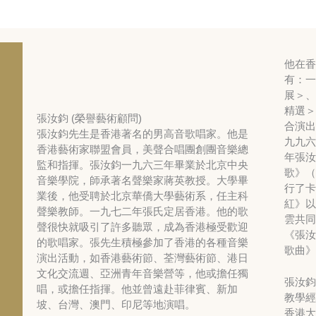
他在香
有：一
展＞、
精選＞
張汝鈞 (榮譽藝術顧問)
合演出
張汝鈞先生是香港著名的男高音歌唱家。他是
九九六
香港藝術家聯盟會員，美聲合唱團創團音樂總
年張汝
監和指揮。張汝鈞一九六三年畢業於北京中央
歌》（
音樂學院，師承著名聲樂家蔣英教授。大學畢
行了卡
業後，他受聘於北京華僑大學藝術系，任主科
紅》以
聲樂教師。一九七二年張氏定居香港。他的歌
雲共同
聲很快就吸引了許多聽眾，成為香港極受歡迎
《張汝
的歌唱家。張先生積極參加了香港的各種音樂
歌曲》
演出活動，如香港藝術節、荃灣藝術節、港日
文化交流週、亞洲青年音樂營等，他或擔任獨
張汝鈞
唱，或擔任指揮。他並曾遠赴菲律賓、新加
教學經
坡、台灣、澳門、印尼等地演唱。
香港大