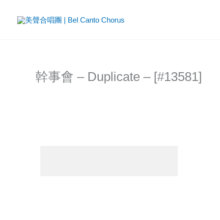
Skip
to
content
幹事會 – Duplicate – [#13581]