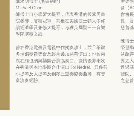
聖樂學
陳永明博士 (名譽顧問)
會（A
Michael Chan
會會長
陳博士自小學習大提琴，代表香港的拔萃男書
長、香
院參賽，屢獲冠軍。其後在美國波士頓大學修
慈善基
讀經濟學及兼修大提琴，考獲英國聖三一音樂
學院演奏文憑。
陳博士
榮譽勳
曾在香港電臺及電視中作獨奏演出，並且舉辦
益慈善
多場獨奏音樂會及經常參加慈善演出；也曾兩
要之人
次在維也納與樂團合演協奏曲。疫情後亦兩次
透過基
在香港與本地樂團合作演出Kol Nedrei、貝多芬
醫院、
小提琴及大提琴及鋼琴三重奏協奏曲等，有豐
之慈善
富演奏經驗。