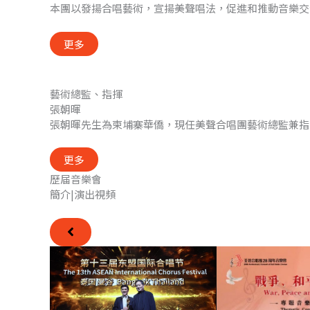
本團以發揚合唱藝術，宣揚美聲唱法，促進和推動音樂交
更多
藝術總監、指揮
張朝暉
張朝暉先生為柬埔寨華僑，現任美聲合唱團藝術總監兼指
更多
歷届音樂會
簡介|演出視頻