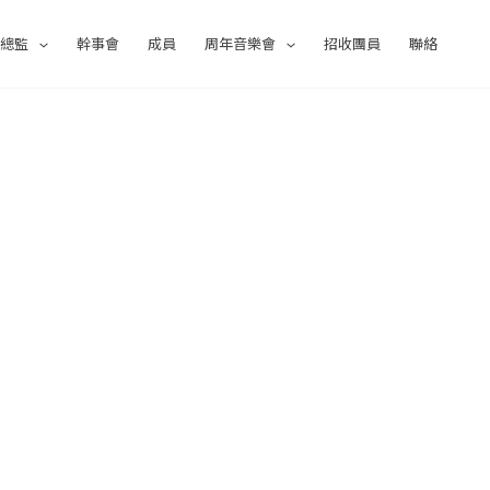
術總監
幹事會
成員
周年音樂會
招收團員
聯絡