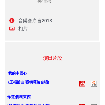
吳佳蓓
音樂會序言2013
相片
演出片段
我的中國心
(王福齡曲 張朝暉編合唱)
你這個壞東西