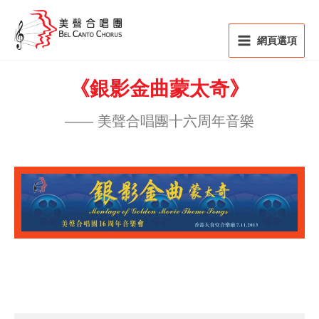
Skip
to
content
網頁選項
《銀影金曲蒙太奇》
—— 美聲合唱團十六周年音樂