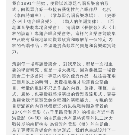
我自1991年開始，便嘗試以專題合唱音樂會的形
式，向觀眾介紹一些較有藝術性的合唱作品，包括
《李白詩組曲》、《黎草田合唱音樂專場》、《史蒂
芬‧科士德合唱音樂》、 《動人的美洲旋律》、《百
老匯音樂劇專場音樂會》、清唱劇《長恨歌》和《山
林的詩篇》專題合唱音樂會等。這樣的音樂會能較集
中及較有系統地幫助觀眾欣賞和瞭解某一個特定 內
容的合唱作品，希望能提高觀眾的興趣和音樂鑑賞能
力。
策劃每一場專題音樂會， 對我來說，都是一次很重
要的學習研究，更是一場大挑戰。因為要挑選一場音
樂會二十多首同一專題內容的優秀作品，往往要花兩
三個月以上的時間， 反覆推敲後才能落實全部曲
目。考量的重點不只是作品的內容、旋律、和聲、曲
式、風格，也要縱觀整場演出的音樂表達形式，更要
兼顧像我們這類業餘合唱團的演唱能力。 今晚的節
目所涵蓋的內容就很廣泛:有以抗戰時期為背景的
1946年的電影《八千里路雲和月》的插曲;有近年香
港電影《神話》的主題曲;也有風格迥異的以二次大
戰後期的南斯拉夫 為背景的電影《橋》的主題曲。
為了更豐富音樂會的表達形式，我們也嘗試設計了一