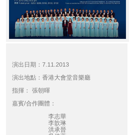
演出日期：7.11.2013
演出地點：香港大會堂音樂廳
指揮： 張朝暉
嘉賓/合作團體：
李志華
李歆琳
洪承晉