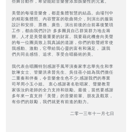
些舞台動作，希望能給音樂會添加娛樂性的元素。
美聲的每場音樂會，都是集體智慧的結晶。由場刊中
的精彩集體照、內容豐富的歌曲簡介，到演出的服裝
設計和安排、票務、廣告、演出前後的台前幕後繁瑣
工作，都由我們許許 多多團員自己群策群力地去籌
辦。人才是美聲最重要的財富。我要藉此機會向美聲
的每一位團員致上我真誠的道謝，你們的歌聲經常使
我感動、激動，它帶給我心靈的富有和滿足， 讓我
們共同去感悟、追求、享受合唱藝術的美。
我代表合唱團特別感謝手風琴演奏家李志華先生和李
歆琳女士、管樂洪承晉先生、吳佳蓓小姐為我們擔任
二重奏和伴奏，令音樂會生色不少;感謝我們的專業
司琴周小玉小姐。 衷心感謝著名歌唱家、聲樂教育
家張汝鈞老師的全力支持和鼓勵。最後，當然要感謝
多年來一直支持「美聲」的音樂前輩、朋友及觀眾，
有你們的鼓勵，我們就更有前進的動力。
二零一三年十一月七日