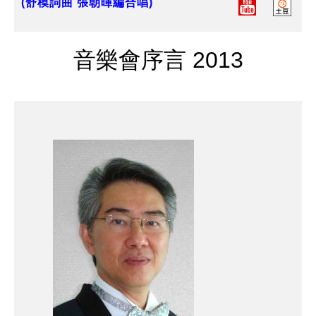
(舒模詞曲 張朝暉編合唱)
音樂會序言 2013