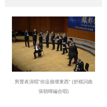
男聲表演唱"你這個壞東西" (舒模詞曲
張朝暉編合唱)