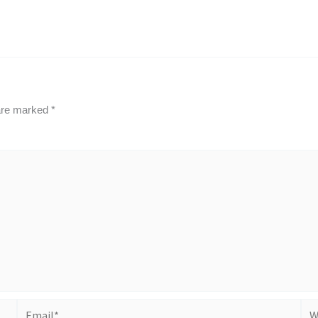
 are marked
*
Email*
Web