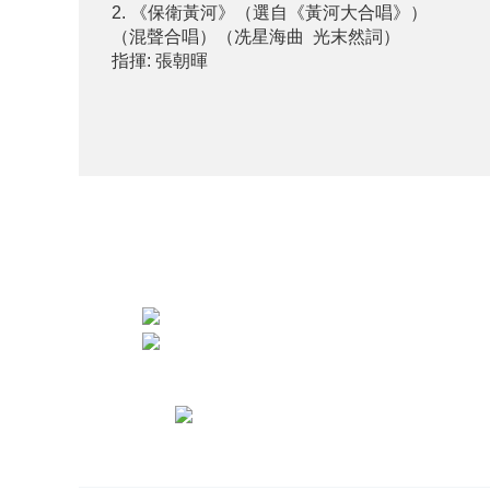
2. 《保衛黃河》（選自《黃河大合唱》）
（混聲合唱）（冼星海曲 光末然詞）
指揮: 張朝暉