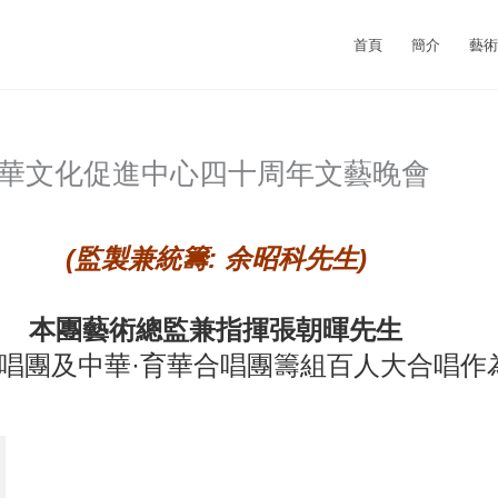
首頁
簡介
藝
中華文化促進中心四十周年文藝晚會
(監製兼統籌: 余昭科先生)
本團藝術總監兼指揮張朝暉先生
唱團
及
中華·育華合唱團
籌組
百人大合唱作