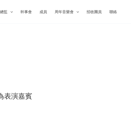
術總監
幹事會
成員
周年音樂會
招收團員
聯絡
為表演嘉賓