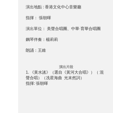
演出地點 : 香港文化中心音樂廳
指揮： 張朝暉
演出單位： 美聲合唱團、中華·育華合唱團
鋼琴伴奏：楊莉莉
朗誦：王維
演出片段
1. 《黃水謠》（選自《黃河大合唱》）（ 混
聲合唱）（冼星海曲 光末然詞）
指揮: 張朝暉